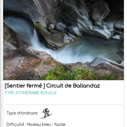
[Sentier fermé ] Circuit de Ballandaz
TYPE D'ITINÉRAIRE
BOUCLE
Type d'itinéraire :
Difficulté :
Niveau bleu - facile