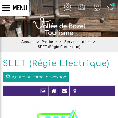
0
MENU
Accueil
>
Pratique
>
Services utiles
>
SEET (Régie Electrique)
SEET (Régie Electrique)
Ajouter au carnet de voyage