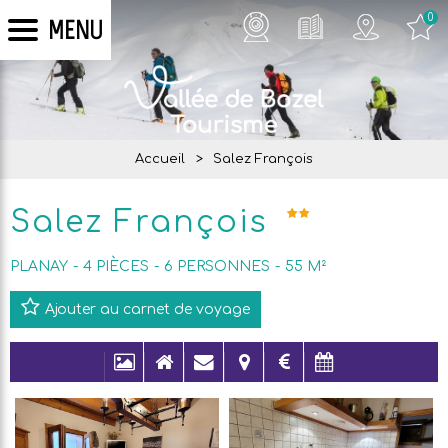
0
MENU
Accueil
>
Salez François
Salez François
PLANAY
4 PIÈCES
6
PERSONNES
55
M²
Ajouter au carnet de voyage