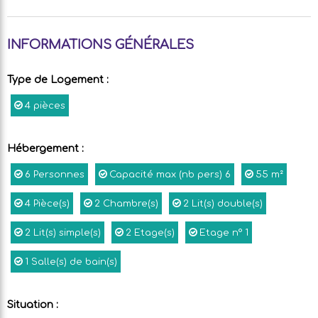
INFORMATIONS GÉNÉRALES
Type de Logement
:
4 pièces
Hébergement
:
6
Personnes
Capacité max (nb pers)
6
55
m²
4
Pièce(s)
2
Chambre(s)
2
Lit(s) double(s)
2
Lit(s) simple(s)
2
Etage(s)
Etage n°
1
1
Salle(s) de bain(s)
Situation
: