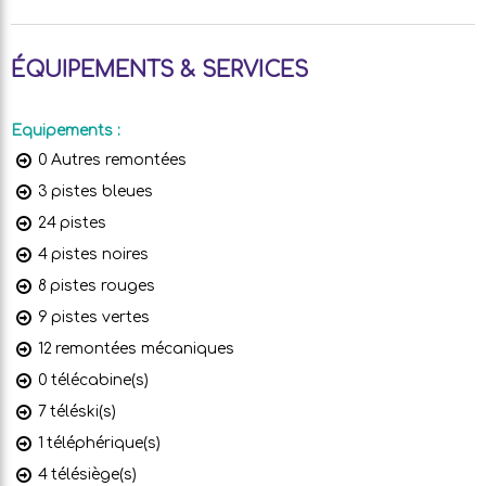
ÉQUIPEMENTS & SERVICES
Equipements
:
0
Autres remontées
3
pistes bleues
24
pistes
4
pistes noires
8
pistes rouges
9
pistes vertes
12
remontées mécaniques
0
télécabine(s)
7
téléski(s)
1
téléphérique(s)
4
télésiège(s)