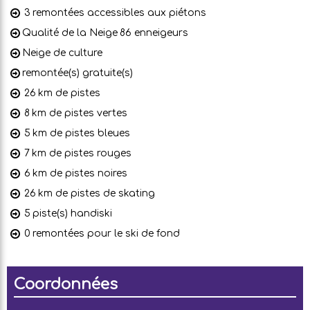
3
remontées accessibles aux piétons
Qualité de la Neige
86 enneigeurs
Neige de culture
remontée(s) gratuite(s)
26
km de pistes
8
km de pistes vertes
5
km de pistes bleues
7
km de pistes rouges
6
km de pistes noires
26
km de pistes de skating
5
piste(s) handiski
0
remontées pour le ski de fond
Coordonnées