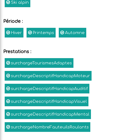
Ski alpin
Période
:
Hiver
Printemps
Automne
Prestations
:
surchargeTourismesAdaptes
surchargeDescriptifHandicapMoteur
surchargeDescriptifHandicapAuditif
surchargeDescriptifHandicapVisuel
surchargeDescriptifHandicapMental
surchargeNombreFauteuilsRoulants