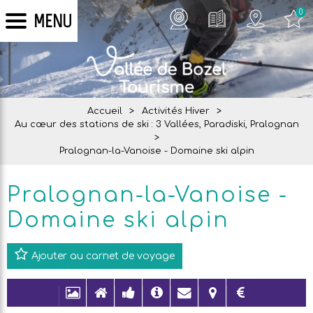
0
MENU
Accueil
>
Activités Hiver
>
Au cœur des stations de ski : 3 Vallées, Paradiski, Pralognan
>
Pralognan-la-Vanoise - Domaine ski alpin
Pralognan-la-Vanoise -
Domaine ski alpin
Ajouter au carnet de voyage