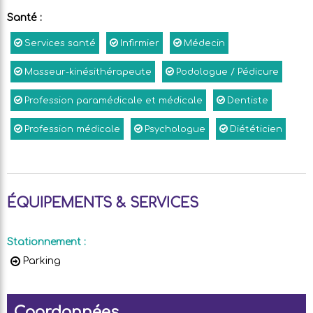
Santé
:
Services santé
Infirmier
Médecin
Masseur-kinésithérapeute
Podologue / Pédicure
Profession paramédicale et médicale
Dentiste
Profession médicale
Psychologue
Diététicien
ÉQUIPEMENTS & SERVICES
Stationnement
:
Parking
Coordonnées