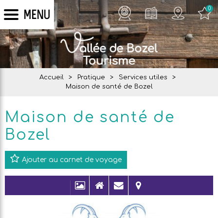
0
MENU
Accueil
>
Pratique
>
Services utiles
>
Maison de santé de Bozel
Maison de santé de
Bozel
Ajouter au carnet de voyage