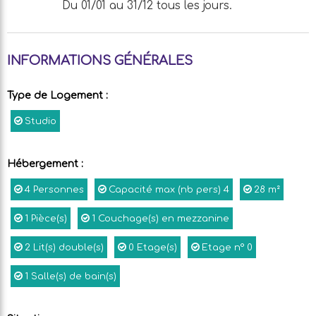
Du 01/01 au 31/12 tous les jours.
INFORMATIONS GÉNÉRALES
Type de Logement
:
Studio
Hébergement
:
4
Personnes
Capacité max (nb pers)
4
28
m²
1
Pièce(s)
1
Couchage(s) en mezzanine
2
Lit(s) double(s)
0
Etage(s)
Etage n°
0
1
Salle(s) de bain(s)