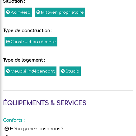
Situation
:
Plain-Pied
Mitoyen propriétaire
Type de construction
:
Construction récente
Type de logement
:
Meublé indépendant
Studio
ÉQUIPEMENTS & SERVICES
Conforts
:
Hébergement insonorisé