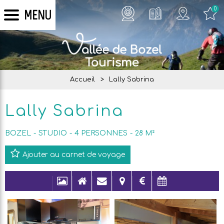
0
MENU
Accueil
>
Lally Sabrina
Lally Sabrina
BOZEL
STUDIO
4
PERSONNES
28
M²
Ajouter au carnet de voyage