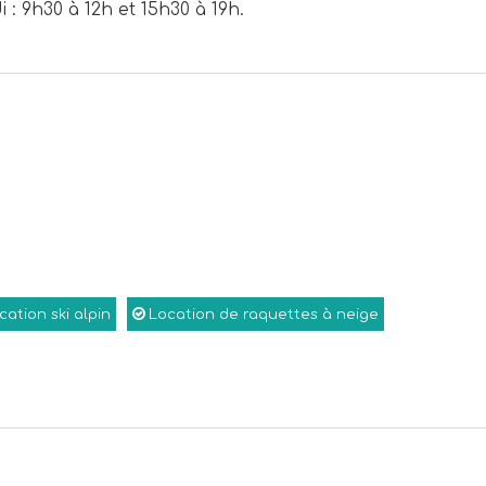
 : 9h30 à 12h et 15h30 à 19h.
cation ski alpin
Location de raquettes à neige