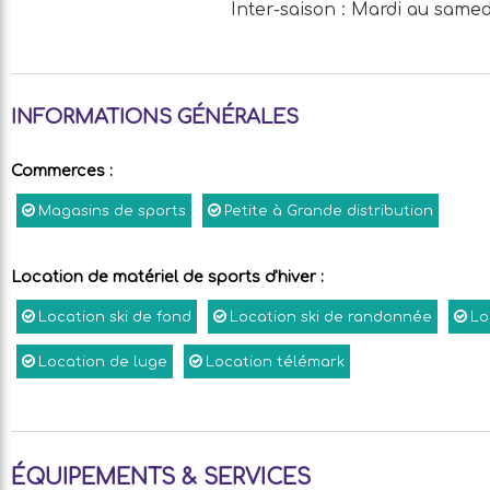
Inter-saison : Mardi au samedi
INFORMATIONS GÉNÉRALES
Commerces
:
Magasins de sports
Petite à Grande distribution
Location de matériel de sports d'hiver
:
Location ski de fond
Location ski de randonnée
Lo
Location de luge
Location télémark
ÉQUIPEMENTS & SERVICES