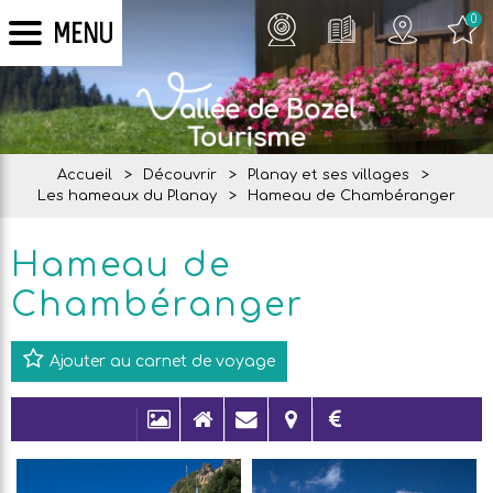
0
MENU
Accueil
>
Découvrir
>
Planay et ses villages
>
Les hameaux du Planay
>
Hameau de Chambéranger
Hameau de
Chambéranger
Ajouter au carnet de voyage