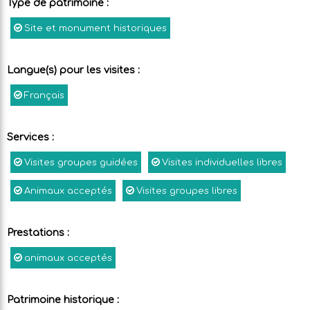
Type de patrimoine
:
Site et monument historiques
Langue(s) pour les visites
:
Français
Services
:
Visites groupes guidées
Visites individuelles libres
Animaux acceptés
Visites groupes libres
Prestations
:
animaux acceptés
Patrimoine historique
: