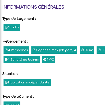
INFORMATIONS GÉNÉRALES
Type de Logement
:
Studio
Hébergement
:
4
Personnes
Capacité max (nb pers)
4
60
m²
1
P
1
Salle(s) de bain(s)
1
WC
Situation
:
Habitation indépendante
Type de bâtiment
: