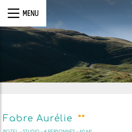
MENU
Fabre Aurélie
BOZEL
STUDIO
4
PERSONNES
60
M²