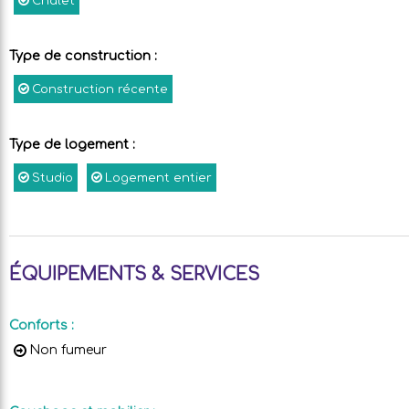
Chalet
Type de construction
:
Construction récente
Type de logement
:
Studio
Logement entier
ÉQUIPEMENTS & SERVICES
Conforts
:
Non fumeur