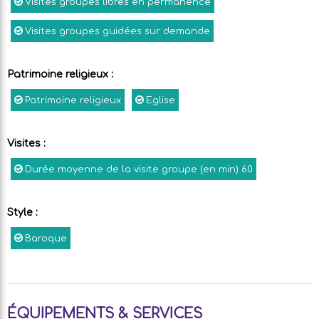
Visites groupes libres en permanence
Visites groupes guidées sur demande
Patrimoine religieux
:
Patrimoine religieux
Eglise
Visites
:
Durée moyenne de la visite groupe (en min)
60
Style
:
Baroque
ÉQUIPEMENTS & SERVICES