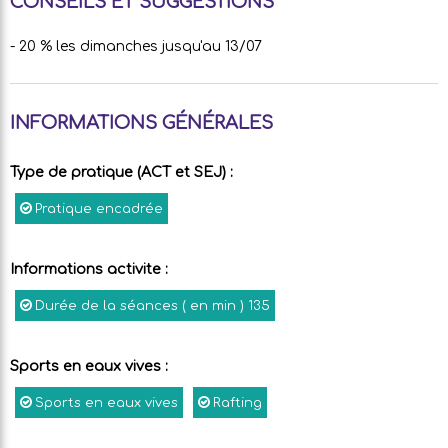
CONSEILS ET SUGGESTIONS
- 20 % les dimanches jusqu'au 13/07
INFORMATIONS GÉNÉRALES
Type de pratique (ACT et SEJ)
:
Pratique encadrée
Informations activite
:
Durée de la séances ( en min )
135
Sports en eaux vives
:
Sports en eaux vives
Rafting