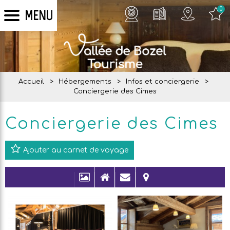
0
MENU
Accueil
>
Hébergements
>
Infos et conciergerie
>
Conciergerie des Cimes
Conciergerie des Cimes
Ajouter au carnet de voyage