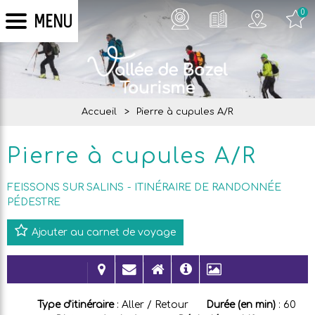
0
MENU
Accueil
>
Pierre à cupules A/R
Pierre à cupules A/R
FEISSONS SUR SALINS
ITINÉRAIRE DE RANDONNÉE
PÉDESTRE
Ajouter au carnet de voyage
Type d'itinéraire
:
Aller / Retour
Durée (en min)
:
60