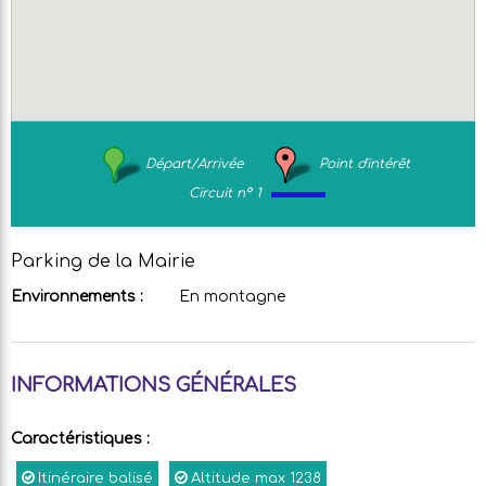
Départ/Arrivée
Point d'intérêt
Circuit n° 1
Parking de la Mairie
Environnements :
En montagne
INFORMATIONS GÉNÉRALES
Caractéristiques
:
Itinéraire balisé
Altitude max
1238