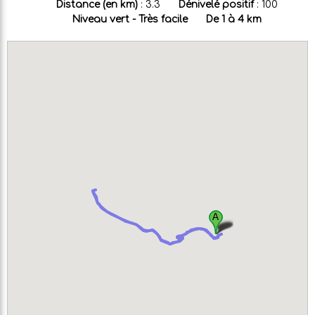
Distance (en km)
:
3.3
Dénivelé positif
:
100
Niveau vert - Très facile
De 1 à 4 km