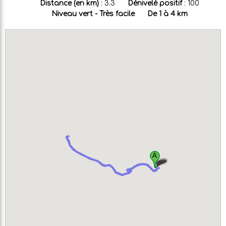
Distance (en km)
:
3.3
Dénivelé positif
:
100
Niveau vert - Très facile
De 1 à 4 km