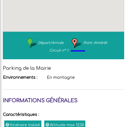
Départ/Arrivée
Point d'intérêt
Circuit n° 1
Parking de la Mairie
Environnements :
En montagne
INFORMATIONS GÉNÉRALES
Caractéristiques
:
Itinéraire balisé
Altitude max
1238