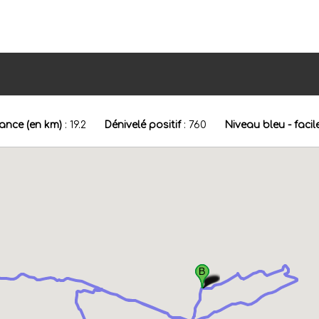
ance (en km)
:
19.2
Dénivelé positif
:
760
Niveau bleu - facil