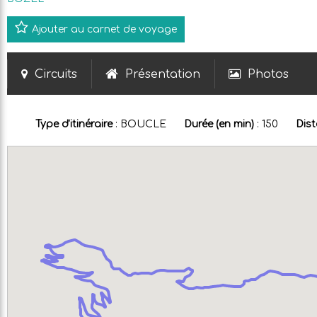
Ajouter au carnet de voyage
Circuits
Présentation
Photos
Type d'itinéraire
:
BOUCLE
Durée (en min)
:
150
Dist