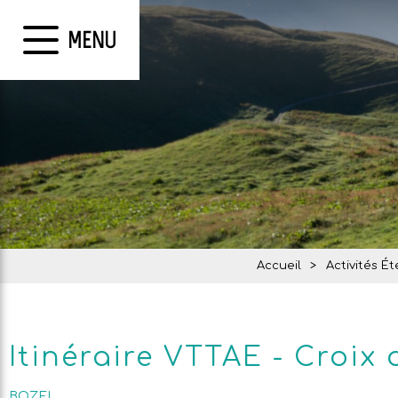
MENU
Accueil
>
Activités Ét
Itinéraire VTTAE - Croix
BOZEL