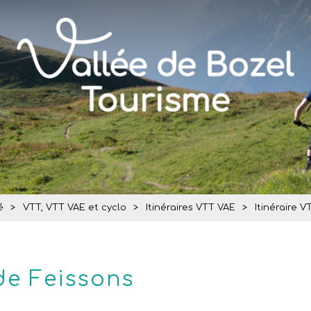
é
>
VTT, VTT VAE et cyclo
>
Itinéraires VTT VAE
>
Itinéraire V
 de Feissons