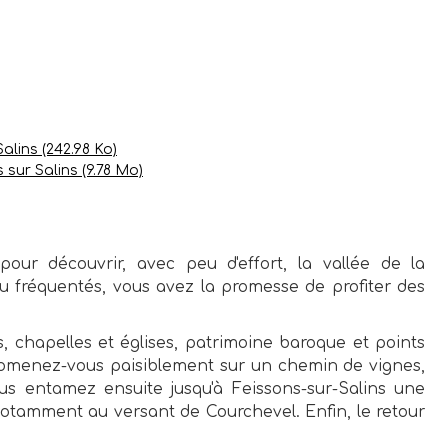
 Salins
(242.98 Ko)
s sur Salins
(9.78 Mo)
pour découvrir, avec peu d'effort, la vallée de la
eu fréquentés, vous avez la promesse de profiter des
s, chapelles et églises, patrimoine baroque et points
promenez-vous paisiblement sur un chemin de vignes,
s entamez ensuite jusqu'à Feissons-sur-Salins une
notamment au versant de Courchevel. Enfin, le retour