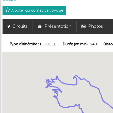
Ajouter au carnet de voyage
Circuits
Présentation
Photos
Type d'itinéraire
:
BOUCLE
Durée (en min)
:
240
Dista