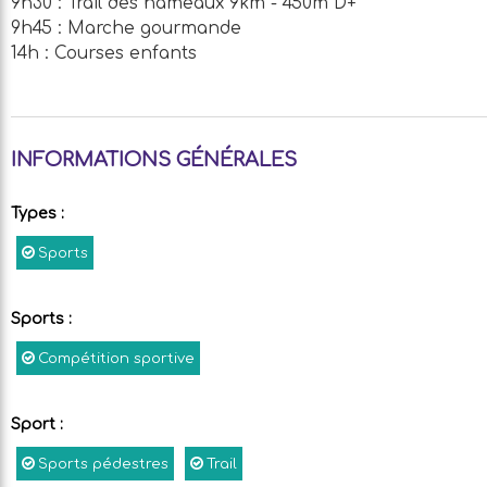
9h30 : Trail des hameaux 9km - 450m D+
9h45 : Marche gourmande
14h : Courses enfants
INFORMATIONS GÉNÉRALES
Types
:
Sports
Sports
:
Compétition sportive
Sport
:
Sports pédestres
Trail